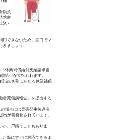
（補
全額負
請求書
に払い
利用できないため、窓口でマ
おきましょう。
へ「休業補償給付支給請求書
補償給付が支払われます。
賃金の6割にあたる休業補償
働者死傷病報告」を提出する
上の場合には災害発生後遅滞
の提出が義務化されています。
いか、戸惑うこともありま
した際にすぐに対応できるよ