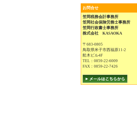
お問合せ
笠岡税務会計事務所
笠岡社会保険労務士事務所
笠岡行政書士事務所
株式会社 KASAOKA
〒683-0805
鳥取県米子市西福原11-2
舩木ビル4F
TEL：0859-22-6009
FAX：0859-22-7426