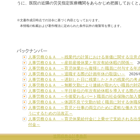
うに、医院の近隣の労災指定医療機関をあらかじめ把握しておくと
※文書作成日時点での法令に基づく内容となっております。
本情報の転載および著作権法に定められた条件以外の複製等を禁じます。
人事労務Ｑ＆Ａ ～残業代の計算における単価に関する注意
人事労務Ｑ＆Ａ ～産前産後休業と年次有給休暇の関係～
2
人事労務Ｑ＆Ａ ～育児休業から復帰した職員に付与する年
人事労務Ｑ＆Ａ ～退職する際の計画年休の取扱い～
2026/
人事労務Ｑ＆Ａ ～遅刻した日に残業したときの残業代の考
人事労務Ｑ＆Ａ ～無断欠勤により連絡が取れない職員の対
人事労務Ｑ＆Ａ ～半日単位の年次有給休暇を導入する際の
人事労務Ｑ＆Ａ ～今後変わるパート職員の社会保険の加入
人事労務Ｑ＆Ａ ～体調不良で欠勤が続く職員に対する休職
人事労務Ｑ＆Ａ ～育児と仕事の両立のために柔軟な働き方
うにするための法改正～
人事労務Ｑ＆Ａ ～育児休業給付金に上乗せで支給される出
付金～
笠岡税務会計事務所