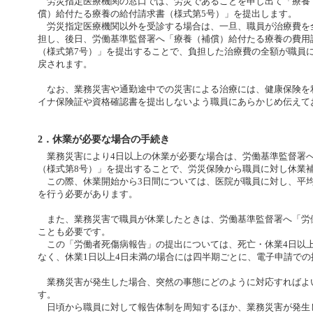
労災指定医療機関の窓口では、労災であることを申し出て「療養
償）給付たる療養の給付請求書（様式第5号）」を提出します。
労災指定医療機関以外を受診する場合は、一旦、職員が治療費を
担し、後日、労働基準監督署へ「療養（補償）給付たる療養の費用
（様式第7号）」を提出することで、負担した治療費の全額が職員
戻されます。
なお、業務災害や通勤途中での災害による治療には、健康保険を
イナ保険証や資格確認書を提出しないよう職員にあらかじめ伝えて
2．休業が必要な場合の手続き
業務災害により4日以上の休業が必要な場合は、労働基準監督署
（様式第8号）」を提出することで、労災保険から職員に対し休業
この際、休業開始から3日間については、医院が職員に対し、平均
を行う必要があります。
また、業務災害で職員が休業したときは、労働基準監督署へ「労
ことも必要です。
この「労働者死傷病報告」の提出については、死亡・休業4日以
なく、休業1日以上4日未満の場合には四半期ごとに、電子申請で
業務災害が発生した場合、突然の事態にどのように対応すればよ
す。
日頃から職員に対して報告体制を周知するほか、業務災害が発生