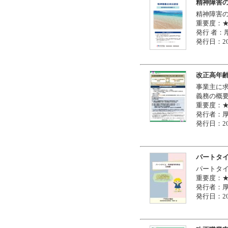
精神障害
精神障害
重要度：
発行 者：
発行日：20
改正高年齢
事業主に求
義務の概
重要度：
発行者：
発行日：20
パートタ
パートタ
重要度：
発行者：
発行日：20