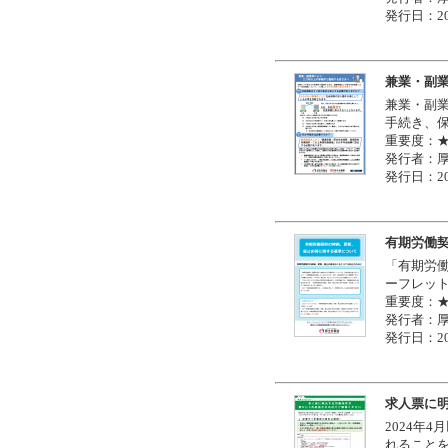
発行日：20
兼業・副
兼業・副
手続き、
重要度：
発行者：
発行日：20
有期労働
「有期労
ーフレッ
重要度：
発行者：
発行日：20
求人票に
2024年
れること