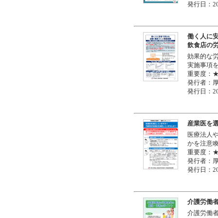
発行日：20
働く人に
飲食店の
効果的な
実施事項
重要度：
発行者：
発行日：20
産業医を
医療法人
かを注意
重要度：
発行者：
発行日：20
介護労働
介護労働