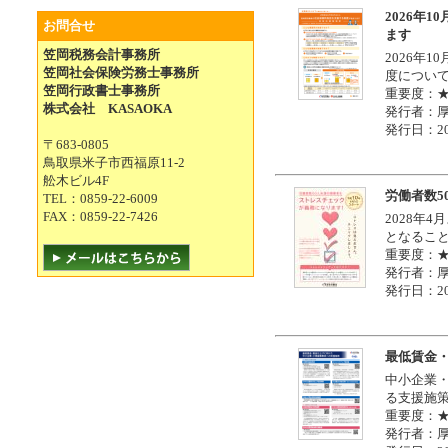
2026年
お問合せ
ます
笠岡税務会計事務所
2026年
笠岡社会保険労務士事務所
度につい
笠岡行政書士事務所
重要度：
株式会社 KASAOKA
発行者：
発行日：20
〒683-0805
鳥取県米子市西福原11-2
舩木ビル4F
労働者数
TEL：0859-22-6009
FAX：0859-22-7426
2028年
となるこ
重要度：
発行者：
発行日：20
最低賃金
中小企業
る支援施
重要度：
発行者：