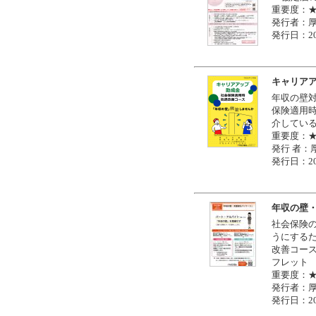
重要度：
発行者：
発行日：20
キャリアア
年収の壁対
保険適用
介してい
重要度：
発行 者：
発行日：20
年収の壁
社会保険の
うにする
改善コー
フレット
重要度：
発行者：
発行日：20