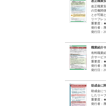
改正職業
改正職業安
の労働関
とが可能
リーフレ
重要度：
発行者：
発行日：20
職業紹介
有料職業
介サービ
重要度：
発行者：
発行日：20
助成金に
助成金に
したリー
重要度：
発行者：