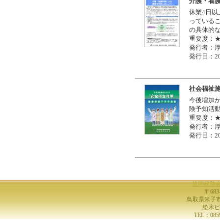
介護・看
休業4日
っている
の具体的
重要度：
発行者：
発行日：20
社会福祉
今後増加
険予知活
重要度：
発行者：
発行日：20
笠岡税務
〒683
鳥取県米子市
舩木ビ
TEL：0859