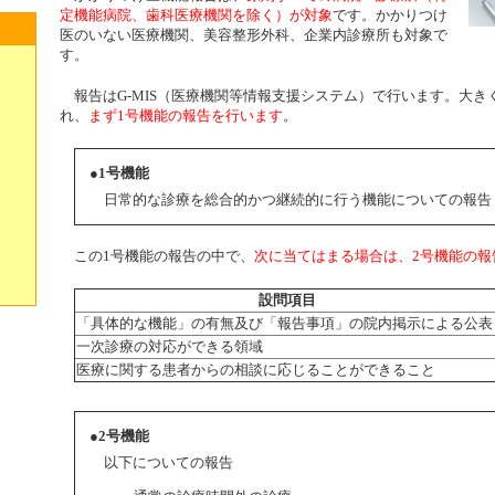
定機能病院、歯科医療機関を除く）が対象
です。かかりつけ
医のいない医療機関、美容整形外科、企業内診療所も対象で
す。
報告はG-MIS（医療機関等情報支援システム）で行います。大き
れ、
まず1号機能の報告を行います
。
●1号機能
日常的な診療を総合的かつ継続的に行う機能についての報告
この1号機能の報告の中で、
次に当てはまる場合は、2号機能の報
設問項目
「具体的な機能」の有無及び「報告事項」の院内掲示による公表
一次診療の対応ができる領域
医療に関する患者からの相談に応じることができること
●2号機能
以下についての報告