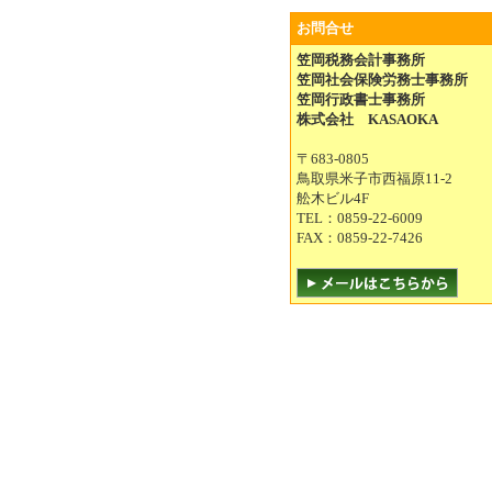
お問合せ
笠岡税務会計事務所
笠岡社会保険労務士事務所
笠岡行政書士事務所
株式会社 KASAOKA
〒683-0805
鳥取県米子市西福原11-2
舩木ビル4F
TEL：0859-22-6009
FAX：0859-22-7426