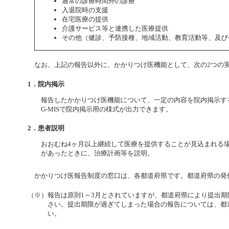
通常の診療時間外の診療
入退院時の支援
在宅医療の提供
介護サービス等と連携した医療提供
その他（健診、予防接種、地域活動、教育活動等、及び
なお、上記の報告以外に、かかりつけ医機能として、次の2つの
1．院内掲示
報告したかかりつけ医機能について、一定の内容を院内掲示す
G-MISで院内掲示用の様式が出力できます。
2．患者説明
おおむね4ヶ月以上継続して医療を提供することが見込まれる
があったときに、治療計画等を説明。
かかりつけ医報告制度の窓口は、各都道府県です。都道府県の発
（※）報告は原則1～3月とされていますが、都道府県により提出
さい。提出期限が過ぎてしまった場合の報告については、都
い。