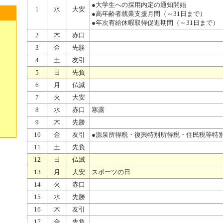
●大学生への採用内定の通知開始
1
水
大安
●高年齢者就業支援月間（～31日まで）
●年次有給休暇取得促進期間（～31日まで）
2
木
赤口
3
金
先勝
4
土
友引
5
日
先負
6
月
仏滅
7
火
大安
8
水
赤口
寒露
9
木
先勝
10
金
友引
●源泉所得税・復興特別所得税・住民税等特
11
土
先負
12
日
仏滅
13
月
大安
スポーツの日
14
火
赤口
15
水
先勝
16
木
友引
17
金
先負