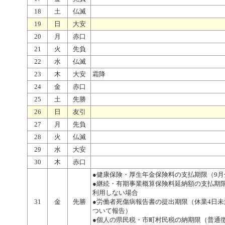
18
土
仏滅
19
日
大安
20
月
赤口
21
火
先負
22
水
仏滅
23
木
大安
霜降
24
金
赤口
25
土
先勝
26
日
友引
27
月
先負
28
火
仏滅
29
水
大安
30
木
赤口
●健康保険・厚生年金保険料の支払期限（9月
●継続・有期事業概算保険料延納額の支払期
利用しない場合
31
金
先勝
●労働者死傷病報告書の提出期限（休業4日未
ついて報告）
●個人の県民税・市町村民税の納期限（普通