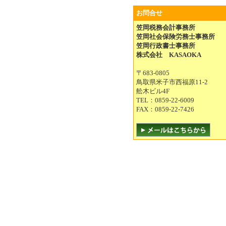
お問合せ
笠岡税務会計事務所
笠岡社会保険労務士事務所
笠岡行政書士事務所
株式会社 KASAOKA
〒683-0805
鳥取県米子市西福原11-2
舩木ビル4F
TEL：0859-22-6009
FAX：0859-22-7426