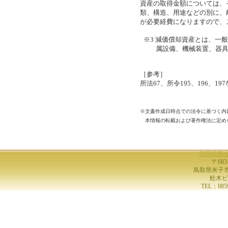
資産の取得金額については、
類、構造、用途などの別に、
が必要経費になりますので、
※3 減価償却資産とは、一
属設備、機械装置、器
［参考］
所法67、所令195、196、19
※文書作成日時点での法令に基づく内
本情報の転載および著作権法に定め
笠岡税務
〒683
鳥取県米子市
舩木ビ
TEL：0859