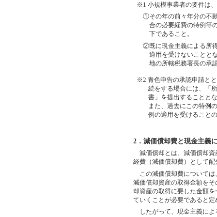
※1 小規模事業者の要件は
①その年の前々年分の不
合の必要経費の特例等の
下であること。
②既に現金主義による所
適用を受けないことと
地の所轄税務署長の承
※2 青色申告の承認申請と
続をする場合には、「
書」を提出することと
また、過去にこの特例
例の適用を受けること
2．減価償却費と現金主義
減価償却とは、減価償却資産
経費（減価償却費）として配
この減価償却費については、
減価償却資産の取得金額をそ
却資産の取得に要した金額を
ていくことが必要であると定
したがって、現金主義によ