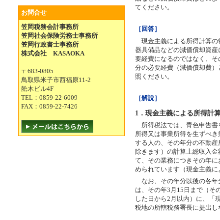
てください。
お問合せ
笠岡税務会計事務所
［回答］
笠岡社会保険労務士事務所
現金主義による所得計算の
笠岡行政書士事務所
器具備品などの減価償却資産
株式会社 KASAOKA
要経費になるのではなく、そ
分の必要経費（減価償却費）
〒683-0805
照ください。
鳥取県米子市西福原11-2
舩木ビル4F
TEL：0859-22-6009
［解説］
FAX：0859-22-7426
1．現金主義による所得計
所得税法では、青色申告書
所得又は事業所得を生ずべき
する人の、その年分の不動産
除きます）の計算上総収入金
て、その業務につきその年に
められています（現金主義に
なお、その年分以後の各年
は、その年3月15日まで（そ
した日から2月以内）に、「
税地の所轄税務署長に提出し